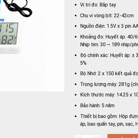
Vị trí đo: Bắp tay
Chu vi vòng bít: 22-42cm
Nguồn điện: 1.5V x 3 pin 
Khoảng đo: Huyết áp: 40/
Nhịp tim: 30 ~ 189 nhịp/ph
Độ chính xác: Huyết áp: ± 
5%
Bộ Nhớ: 2 x 150 kết quả đ
Trọng lượng máy: 281g (ch
Kích thước máy: 14.25 x 1
Bảo hành: 5 năm
Thiết bị bao gồm: Hộp đựn
áp, bao quấn tay, pin, sạc,
Máy đo huyết áp điện tử Oro