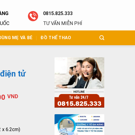
ÀNG
0815.825.333
QUỐC
TƯ VẤN MIỄN PHÍ
DÙNG MẸ VÀ BÉ
ĐỒ THỂ THAO
điện tử
00
VND
2 x 6.2cm)