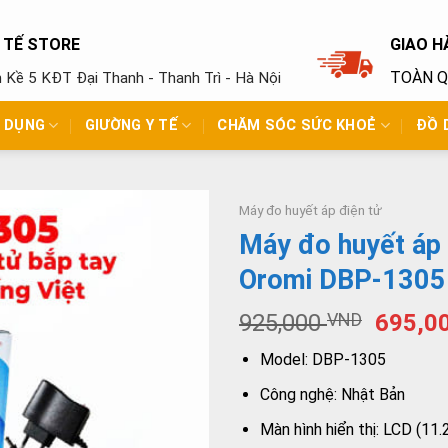
Y TẾ STORE
GIAO H
TOÀN 
ền Kề 5 KĐT Đại Thanh - Thanh Trì - Hà Nội
N DỤNG
GIƯỜNG Y TẾ
CHĂM SÓC SỨC KHOẺ
ĐỒ 
Máy đo huyết áp điện tử
Máy đo huyết áp 
Oromi DBP-1305
925,000
VND
695,0
Model: DBP-1305
Công nghệ: Nhật Bản
Màn hình hiển thị: LCD (11.