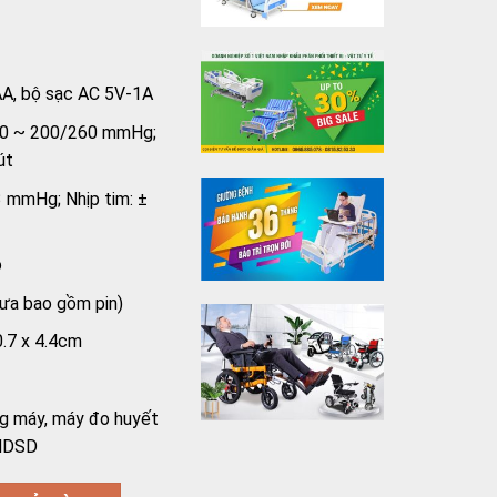
AAA, bộ sạc AC 5V-1A
60 ~ 200/260 mmHg;
út
3 mmHg; Nhịp tim: ±
o
ưa bao gồm pin)
0.7 x 4.4cm
g máy, máy đo huyết
 HDSD
mi DBP-1305 số lượng