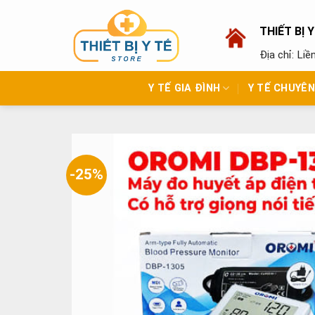
Skip
to
THIẾT BỊ 
content
Địa chỉ: Li
Y TẾ GIA ĐÌNH
Y TẾ CHUYÊ
-25%