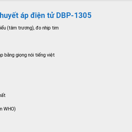
 huyết áp điện tử DBP-1305
iểu (tâm trương), đo nhịp tim
p bằng giọng nói tiếng việt
hất
uẩn WHO)