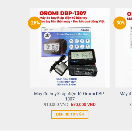
-26%
-30%
Máy đo huyết áp điện tử Oromi DBP-
Máy đ
1307
910,000
VND
670,000
VND
8
LIÊN HỆ TƯ VẤN