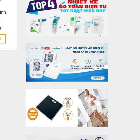
ình
A
D
N