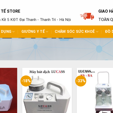
Y TẾ STORE
GIAO H
TOÀN 
ền Kề 5 KĐT Đại Thanh - Thanh Trì - Hà Nội
N DỤNG
GIƯỜNG Y TẾ
CHĂM SÓC SỨC KHOẺ
ĐỒ 
-18%
-33%