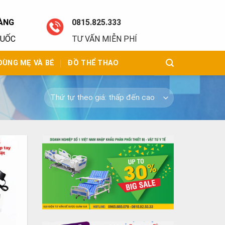
ÀNG
0815.825.333
QUỐC
TƯ VẤN MIỄN PHÍ
DÙNG MẸ VÀ BÉ
ĐỒ THỂ THAO