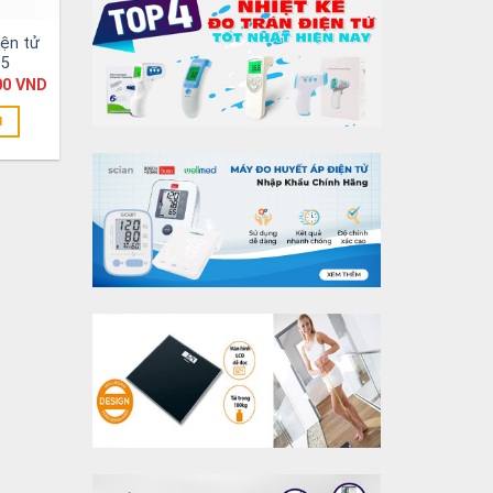
iện tử
05
00
VND
N