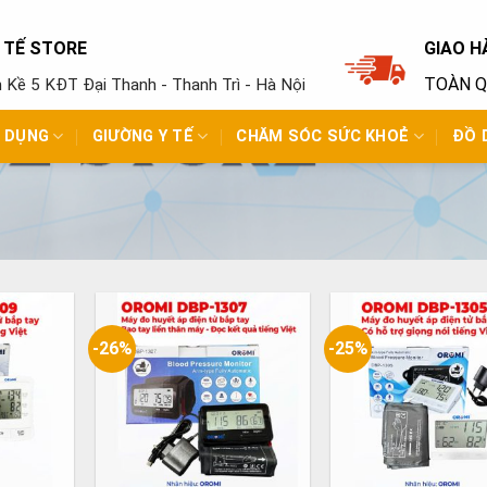
Y TẾ STORE
GIAO H
TOÀN 
ền Kề 5 KĐT Đại Thanh - Thanh Trì - Hà Nội
N DỤNG
GIƯỜNG Y TẾ
CHĂM SÓC SỨC KHOẺ
ĐỒ 
-26%
-25%