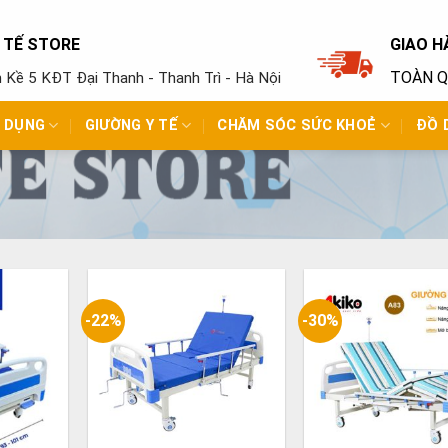
Y TẾ STORE
GIAO H
TOÀN 
ền Kề 5 KĐT Đại Thanh - Thanh Trì - Hà Nội
N DỤNG
GIƯỜNG Y TẾ
CHĂM SÓC SỨC KHOẺ
ĐỒ 
-22%
-30%