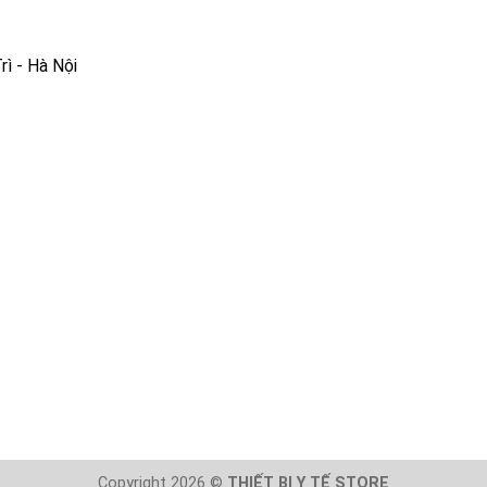
ì - Hà Nội
Copyright 2026 ©
THIẾT BỊ Y TẾ STORE