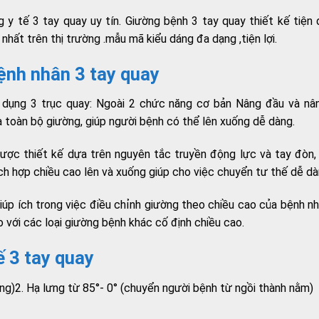
 y tế 3 tay quay uy tín. Giường bệnh 3 tay quay thiết kế tiện
nhất trên thị trường .mẫu mã kiểu dáng đa dạng ,tiện lợi.
ệnh nhân 3 tay quay
ử dụng 3 trục quay: Ngoài 2 chức năng cơ bản Nâng đầu và nâ
 toàn bộ giường, giúp người bệnh có thể lên xuống dễ dàng.
ược thiết kế dựa trên nguyên tắc truyền động lực và tay đòn, 
ch hợp chiều cao lên và xuống giúp cho việc chuyển tư thế dễ dà
úp ích trong việc điều chỉnh giường theo chiều cao của bệnh nh
 với các loại giường bệnh khác cố định chiều cao.
ế 3 tay quay
ẳng)2. Hạ lưng từ 85°- 0° (chuyển người bệnh từ ngồi thành nằm)