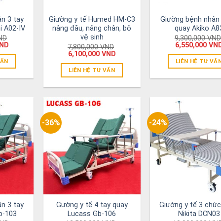
n 3 tay
Giường y tế Humed HM-C3
Giường bệnh nhân 
i A02-IV
nâng đầu, nâng chân, bô
quay Akiko A8
vệ sinh
ND
9,300,000
VND
ND
6,550,000
VN
7,800,000
VND
6,100,000
VND
VẤN
LIÊN HỆ TƯ VẤ
LIÊN HỆ TƯ VẤN
-36%
-24%
n 3 tay
Gường y tế 4 tay quay
Giường y tế 3 chứ
b-103
Lucass Gb-106
Nikita DCN03