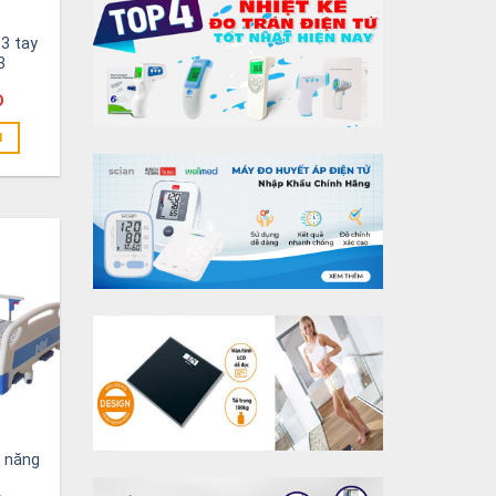
3 tay
3
D
N
c năng