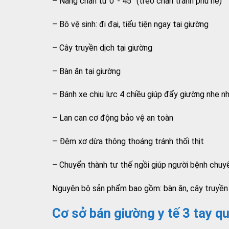
– Nâng chân từ 0°- 45° (treo chân tránh phù nề)
– Bô vệ sinh: đi đại, tiểu tiện ngay tại giường
– Cây truyền dịch tại giường
– Bàn ăn tại giường
– Bánh xe chịu lực 4 chiều giúp đẩy giường nhẹ n
– Lan can cơ động bảo vệ an toàn
– Đệm xơ dừa thông thoáng tránh thối thịt
– Chuyển thành tư thế ngồi giúp người bệnh chuy
Nguyên bộ sản phẩm bao gồm: bàn ăn, cây truyền 
Cơ sở bán giường y tế 3 tay qu