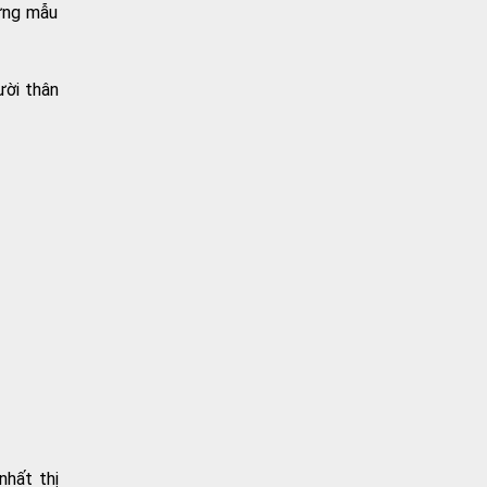
ững mẫu
ười thân
nhất thị