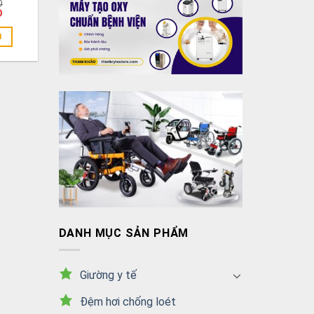
D
D
N
DANH MỤC SẢN PHẨM
Giường y tế
Đệm hơi chống loét