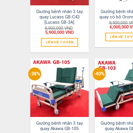
Giường bệnh nhân 3 tay
Giường bệnh nhâ
quay Lucass GB-C43
quay có bô Orom
[Lucass GB-3A]
8,900,000
V
6,000,000
V
8,900,000
VND
5,900,000
VND
LIÊN HỆ TƯ 
LIÊN HỆ TƯ VẤN
-38%
-40%
Giường bệnh nhân 3 tay
Giường bệnh nhâ
quay Akawa GB-105
quay Akawa G