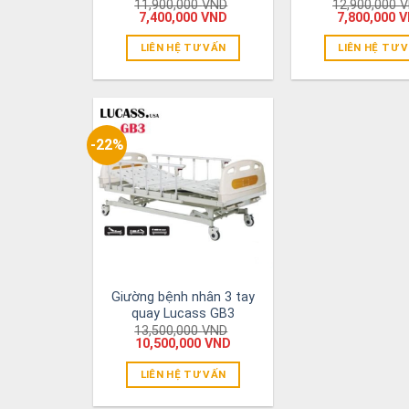
11,900,000
VND
12,900,000
V
7,400,000
VND
7,800,000
V
LIÊN HỆ TƯ VẤN
LIÊN HỆ TƯ 
-22%
Giường bệnh nhân 3 tay
quay Lucass GB3
13,500,000
VND
10,500,000
VND
LIÊN HỆ TƯ VẤN