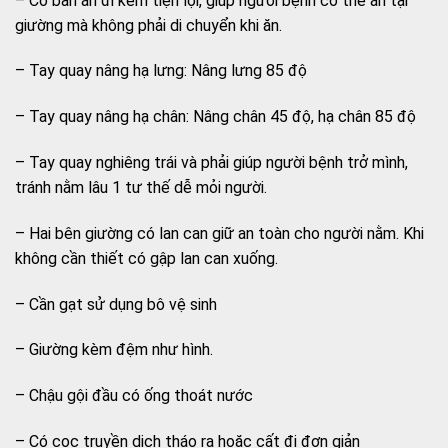
– Có bàn ăn đi kèm tiện lợi, giúp người bệnh có thể ăn tại
giường mà không phải di chuyển khi ăn.
– Tay quay nâng hạ lưng: Nâng lưng 85 độ
– Tay quay nâng hạ chân: Nâng chân 45 độ, hạ chân 85 độ
– Tay quay nghiêng trái và phải giúp người bệnh trở mình,
tránh nằm lâu 1 tư thế dễ mỏi người.
– Hai bên giường có lan can giữ an toàn cho người nằm. Khi
không cần thiết có gập lan can xuống.
– Cần gạt sử dụng bô vệ sinh
– Giường kèm đệm như hình.
– Chậu gội đầu có ống thoát nước
– Có cọc truyền dịch tháo ra hoặc cất đi đơn giản