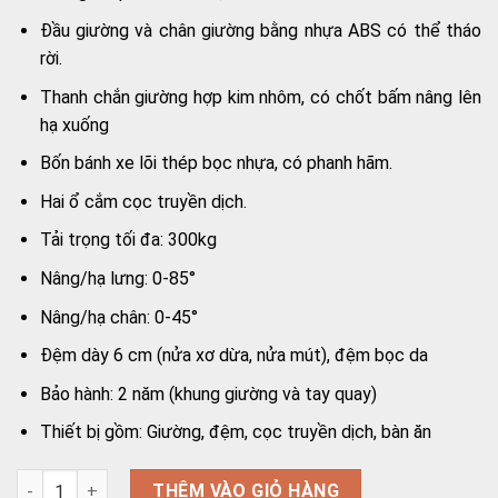
Đầu giường và chân giường bằng nhựa ABS có thể tháo
rời.
Thanh chắn giường hợp kim nhôm, có chốt bấm nâng lên
hạ xuống
Bốn bánh xe lõi thép bọc nhựa, có phanh hãm.
Hai ổ cắm cọc truyền dịch.
Tải trọng tối đa: 300kg
Nâng/hạ lưng: 0-85°
Nâng/hạ chân: 0-45°
Đệm dày 6 cm (nửa xơ dừa, nửa mút), đệm bọc da
Bảo hành: 2 năm (khung giường và tay quay)
Thiết bị gồm: Giường, đệm, cọc truyền dịch, bàn ăn
Giường y tế 2 tay quay Oromi A03-IV số lượng
THÊM VÀO GIỎ HÀNG