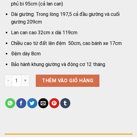
phủ bì 95cm (cả lan can)
Dài giường: Trong lòng 197,5 cả đầu giường và cuối
giường 209cm
Lan can cao 32cm x dài 119cm
Chiều cao từ đất lên đệm 50cm, cao bánh xe 17cm
Đệm dày 8cm
Bảo hành khung giường và động cơ 12 tháng
Giường y tế điện Lucass GB-2E (Lucass GB-5E) nâng đầu và n
THÊM VÀO GIỎ HÀNG