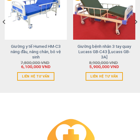
Giường y tế Humed HM-C3
Giường bệnh nhân 3 tay quay
nâng đầu, nâng chân, bô vệ
Lucass GB-C43 [Lucass GB-
sinh
3A]
7,800,000
VND
8,900,000
VND
6,100,000
VND
5,900,000
VND
LIÊN HỆ TƯ VẤN
LIÊN HỆ TƯ VẤN