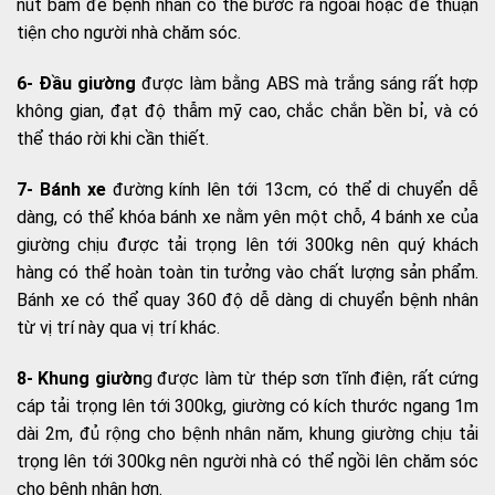
nút bấm để bệnh nhân có thể bước ra ngoài hoặc để thuận
tiện cho người nhà chăm sóc.
6- Đầu giường
được làm bằng ABS mà trắng sáng rất hợp
không gian, đạt độ thẫm mỹ cao, chắc chắn bền bỉ, và có
thể tháo rời khi cần thiết.
7- Bánh xe
đường kính lên tới 13cm, có thể di chuyển dễ
dàng, có thể khóa bánh xe nằm yên một chỗ, 4 bánh xe của
giường chịu được tải trọng lên tới 300kg nên quý khách
hàng có thể hoàn toàn tin tưởng vào chất lượng sản phẩm.
Bánh xe có thể quay 360 độ dễ dàng di chuyển bệnh nhân
từ vị trí này qua vị trí khác.
8- Khung giườn
g được làm từ thép sơn tĩnh điện, rất cứng
cáp tải trọng lên tới 300kg, giường có kích thước ngang 1m
dài 2m, đủ rộng cho bệnh nhân năm, khung giường chịu tải
trọng lên tới 300kg nên người nhà có thể ngồi lên chăm sóc
cho bệnh nhân hơn.