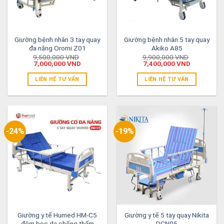
Giường bệnh nhân 3 tay quay
Giường bệnh nhân 5 tay quay
đa năng Oromi Z01
Akiko A85
9,500,000
VND
9,900,000
VND
7,000,000
VND
7,400,000
VND
LIÊN HỆ TƯ VẤN
LIÊN HỆ TƯ VẤN
-24%
-19%
Giường y tế Humed HM-C5
Giường y tế 5 tay quay Nikita
đệm bọc da chống thấm
DCN05