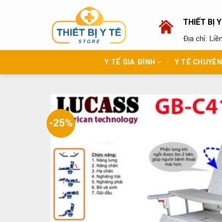
Skip
to
THIẾT BỊ 
content
Địa chỉ: Li
Y TẾ GIA ĐÌNH
Y TẾ CHUYÊ
-25%