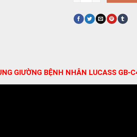
NG GIƯỜNG BỆNH NHÂN LUCASS GB-C41