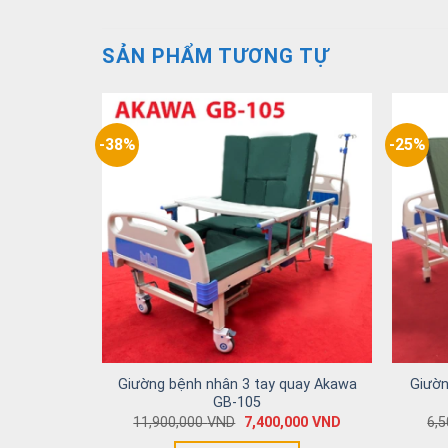
SẢN PHẨM TƯƠNG TỰ
-38%
-25%
uay Akiko
Giường bệnh nhân 3 tay quay Akawa
Giườn
GB-105
000
VND
11,900,000
VND
7,400,000
VND
6,