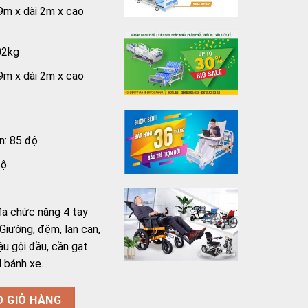
9m x dài 2m x cao
02kg
9m x dài 2m x cao
n: 85 độ
độ
a chức năng 4 tay
iường, đệm, lan can,
ậu gội đầu, cần gạt
4 bánh xe.
 Lucass GB-C41 [Lucass GB-63C] số lượng
O GIỎ HÀNG