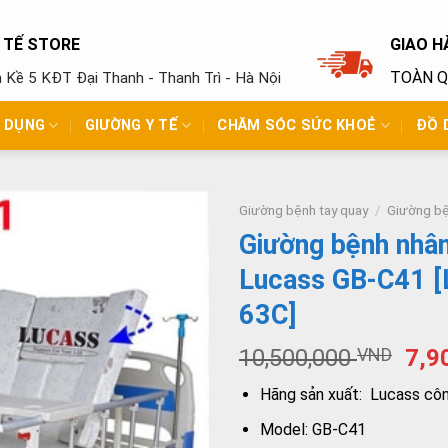
Y TẾ STORE
GIAO H
TOÀN 
ền Kề 5 KĐT Đại Thanh - Thanh Trì - Hà Nội
N DỤNG
GIƯỜNG Y TẾ
CHĂM SÓC SỨC KHOẺ
ĐỒ 
Giường bệnh tay quay
/
Giường bệ
Giường bệnh nhân
Lucass GB-C41 [
63C]
10,500,000
VND
7,9
Hãng sản xuất: Lucass cô
Model: GB-C41