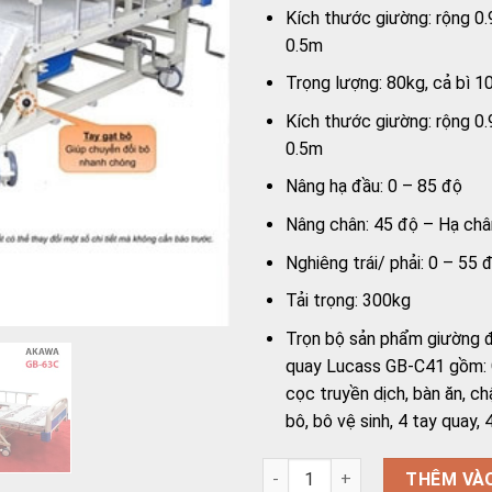
Kích thước giường: rộng 0.
0.5m
Trọng lượng: 80kg, cả bì 1
Kích thước giường: rộng 0.
0.5m
Nâng hạ đầu: 0 – 85 độ
Nâng chân: 45 độ – Hạ châ
Nghiêng trái/ phải: 0 – 55 
Tải trọng: 300kg
Trọn bộ sản phẩm giường đ
quay Lucass GB-C41 gồm: G
cọc truyền dịch, bàn ăn, ch
bô, bô vệ sinh, 4 tay quay, 
Giường bệnh nhân 4 tay quay
THÊM VÀ