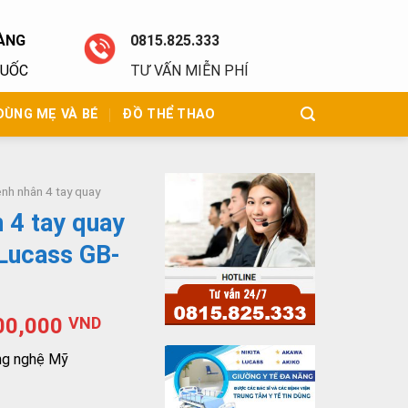
ÀNG
0815.825.333
QUỐC
TƯ VẤN MIỄN PHÍ
DÙNG MẸ VÀ BÉ
ĐỒ THỂ THAO
nh nhân 4 tay quay
 4 tay quay
Lucass GB-
00,000
VND
ng nghệ Mỹ