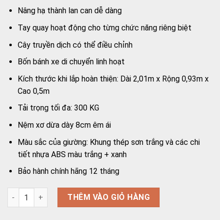
Nâng hạ thành lan can dễ dàng
Tay quay hoạt động cho từng chức năng riêng biệt
Cây truyền dịch có thể điều chỉnh
Bốn bánh xe di chuyển linh hoạt
Kích thước khi lắp hoàn thiện: Dài 2,01m x Rộng 0,93m x
Cao 0,5m
Tải trọng tối đa: 300 KG
Nệm xơ dừa dày 8cm êm ái
Màu sắc của giường: Khung thép sơn trắng và các chi
tiết nhựa ABS màu trắng + xanh
Bảo hành chính hãng 12 tháng
Giường y tế Humed HM-C3 nâng đầu, nâng chân, bô vệ sinh s
THÊM VÀO GIỎ HÀNG