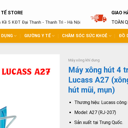
Y TẾ STORE
GIAO H
TOÀN 
ền Kề 5 KĐT Đại Thanh - Thanh Trì - Hà Nội
N DỤNG
GIƯỜNG Y TẾ
CHĂM SÓC SỨC KHOẺ
ĐỒ 
Máy xông khí dung
Máy xông hút 4 t
Lucass A27 (xông
hút mũi, mụn)
Thương hiệu: Lucass công
Model: A27 (RJ-207)
Sản xuất tại Trung Quốc.