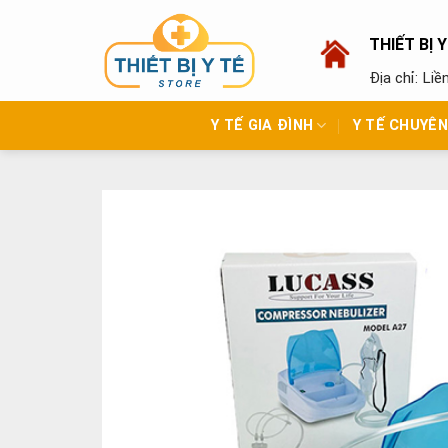
Skip
to
THIẾT BỊ 
content
Địa chỉ: Li
Y TẾ GIA ĐÌNH
Y TẾ CHUYÊ