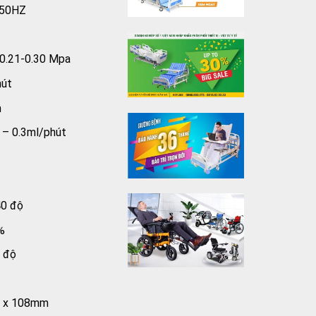
/50HZ
, 0.21-0.30 Mpa
hút
m
 – 0.3ml/phút
40 độ
%
0 độ
0 x 108mm