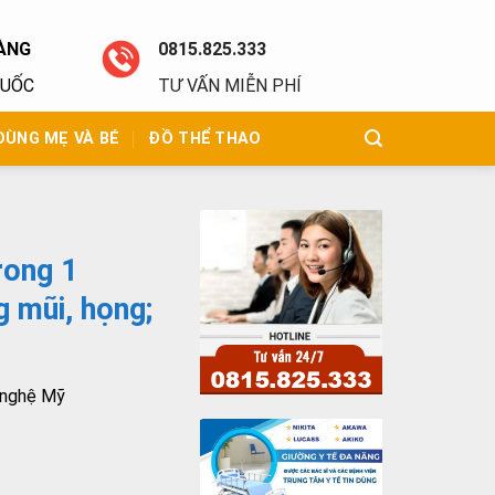
ÀNG
0815.825.333
QUỐC
TƯ VẤN MIỄN PHÍ
DÙNG MẸ VÀ BÉ
ĐỒ THỂ THAO
rong 1
 mũi, họng;
 nghệ Mỹ