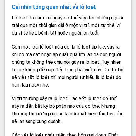
Cái nhìn tổng quan nhất về lở loét
Lở loét do nằm lâu ngày có thể sảy đến những người
trải qua một thời gian dài ở một vị trí, một tư thế. ví
dụ vì tê liệt, bệnh tật hoặc người lớn tuổi.
Còn một loại lở loét nữa gọi là lở loét áp lực, sảy ra
khi có ma sát hoặc áp suất quá lớn làn da con người
chúng ta không thể chịu nổi gây ra lở loét. Tuy nhiên
tôi sẽ không đề cập đến trong bài viết này. Do đó tôi
sẽ viết tắt lở loét thì mọi người tự hiểu là lở loét do
nằm lâu ngày nhé.
Vị trí thường xảy ra lở loét: Các vết lở loét có thể
sảy ra đến bất kỳ bộ phận nào của cơ thể. Nhưng
thường thì xương cụt sẽ là nơi xuất hiện đầu tiên, rồi
sẽ lan sang xung quanh.
Các vết lở loét phát triển theo bốn giai đoạn. Phát