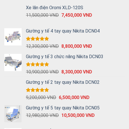
Xe lăn điện Oromi XLD-120S
11,500,000
VND
7,450,000
VND
Giường y tế 4 tay quay Nikita DCN04
Được xếp
12,300,000
VND
8,800,000
VND
hạng
5.00
5 sao
Giường y tế 3 chức năng Nikita DCN03
Được xếp
10,900,000
VND
8,300,000
VND
hạng
5.00
5 sao
Giường y tế 2 tay quay Nikita DCN02
Được xếp
9,200,000
VND
6,500,000
VND
hạng
5.00
5 sao
Giường y tế 5 tay quay Nikita DCN05
12,980,000
VND
10,500,000
VND