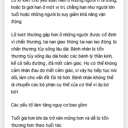
Lở lở loét chủ yếu xuất hiện ở những người ít di động,
hoặc bị giới hạn ở một vị trí, chẳng hạn như người lớn
tuổi hoặc những người bị suy giảm khả năng vận
động.
Lở loét thường gặp hơn ở những người: được cố định
vì chấn thương, tai nạn giao thông tai nạn lao động. bị
chấn thương tủy sống lâu dài. Bệnh nhân bị tổn
thương tủy sống lâu dài hoặc các bệnh lý thần kinh,
kể cả tiểu đường , đã mất cảm giác. Họ có thể không
cảm nhận đau do mất cảm giác, vì vậy họ tiếp tục nói
dối, làm cho vấn đề tồi tệ hơn. Bệnh nhân không thể
di chuyển các bộ phận cụ thể của cơ thể ví dụ bó
bột.
Các yếu tố làm tăng nguy cơ bao gồm:
Tuổi già hơn khi da trở nên mỏng hơn và dễ bị tổn
thương hơn theo tuổi tác