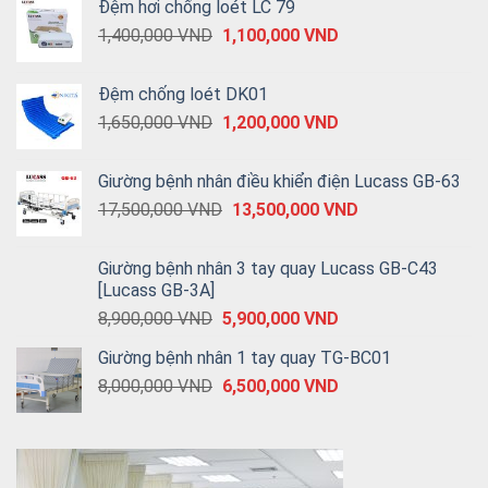
Đệm hơi chống loét LC 79
1,400,000
VND
1,100,000
VND
Đệm chống loét DK01
1,650,000
VND
1,200,000
VND
Giường bệnh nhân điều khiển điện Lucass GB-63
17,500,000
VND
13,500,000
VND
Giường bệnh nhân 3 tay quay Lucass GB-C43
[Lucass GB-3A]
8,900,000
VND
5,900,000
VND
Giường bệnh nhân 1 tay quay TG-BC01
8,000,000
VND
6,500,000
VND