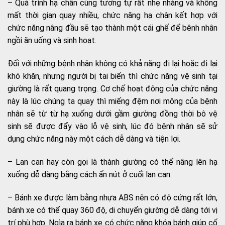
– Quá trình hạ chân cũng tương tự rất nhẹ nhàng và không
mất thời gian quay nhiều, chức năng hạ chân kết hợp với
chức năng nâng đầu sẽ tạo thành một cái ghế để bênh nhân
ngồi ăn uống và sinh hoạt.
Đối với những bệnh nhân không có khả năng đi lại hoặc đi lại
khó khăn, nhưng người bị tai biến thì chức năng vệ sinh tại
giường là rất quang trọng. Cơ chế hoạt đông của chức năng
này là lúc chúng ta quay thì miếng đệm nơi mông của bệnh
nhân sẽ từ từ hạ xuống dưới gầm giường đồng thời bô vệ
sinh sẽ được đẩy vào lỗ vệ sinh, lúc đó bệnh nhân sẽ sử
dụng chức năng này một cách dễ dàng và tiện lợi.
– Lan can hay còn gọi là thành giường có thể nâng lên hạ
xuống dễ dàng bằng cách ấn nút ở cuối lan can.
– Bánh xe được làm bằng nhựa ABS nên có độ cứng rất lớn,
bánh xe có thể quay 360 độ, di chuyển giường dễ dàng tới vị
trí phù hợp. Ngìa ra bánh xe có chức năng khóa bánh giúp cố