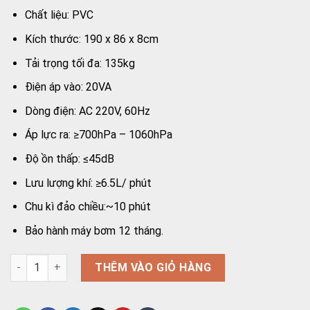
Chất liệu: PVC
Kích thước: 190 x 86 x 8cm
Tải trọng tối đa: 135kg
Điện áp vào: 20VA
Dòng điện: AC 220V, 60Hz
Áp lực ra: ≥700hPa – 1060hPa
Độ ồn thấp: ≤45dB
Lưu lượng khí: ≥6.5L/ phút
Chu kì đảo chiều:~10 phút
Bảo hành máy bơm 12 tháng.
Đệm hơi chống loét AKiko A75-03 có lỗ bô vệ sinh số lượng
THÊM VÀO GIỎ HÀNG