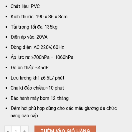
Chất liệu: PVC
Kích thước: 190 x 86 x 8cm
Tải trọng tối đa: 135kg
Điện áp vào: 20VA
Dòng điện: AC 220V, 60Hz
Áp lực ra: ≥700hPa – 1060hPa
Độ ồn thấp: ≤45dB
Lưu lượng khí: ≥6.5L/ phút
Chu kì đảo chiều:~10 phút
Bảo hành máy bơm 12 tháng.
Đệm hơi phù hợp dùng cho các mẫu giường đa chức
năng cao cấp
Đệm hơi chống loét AKiko A75-05C có lỗ bô vệ sinh số lượng
THÊM VÀO GIỎ HÀNG