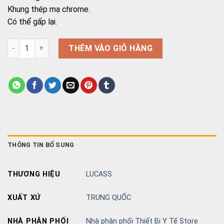
Khung thép mạ chrome.
Có thể gấp lại.
Ghế bô không bánh xe mặt nệm LUCASS G36 số lượng
THÊM VÀO GIỎ HÀNG
THÔNG TIN BỔ SUNG
THƯƠNG HIỆU
LUCASS
XUẤT XỨ
TRUNG QUỐC
NHÀ PHÂN PHỐI
Nhà phân phối Thiết Bị Y Tế Store