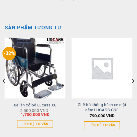
SẢN PHẨM TƯƠNG TỰ
-32%
Ghế bô không bánh xe mặt
Xe lăn có bô Lucass X8
nệm LUCASS G93
2,500,000
VND
1,700,000
VND
790,000
VND
LIÊN HỆ TƯ VẤN
LIÊN HỆ TƯ VẤN