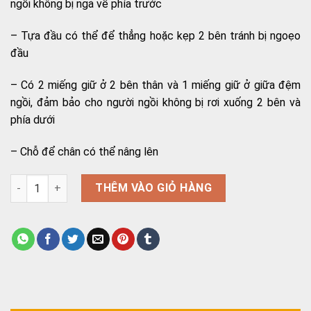
ngồi không bị ngả về phía trước
– Tựa đầu có thể để thẳng hoặc kẹp 2 bên tránh bị ngoẹo
đầu
– Có 2 miếng giữ ở 2 bên thân và 1 miếng giữ ở giữa đệm
ngồi, đảm bảo cho người ngồi không bị rơi xuống 2 bên và
phía dưới
– Chỗ để chân có thể nâng lên
Xe lăn cho trẻ bại não ngả nằm X58L số lượng
THÊM VÀO GIỎ HÀNG