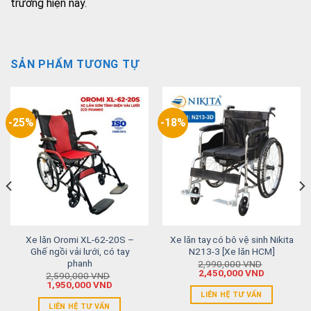
trường hiện nay.
SẢN PHẨM TƯƠNG TỰ
-25%
-18%
Xe lăn Oromi XL-62-20S –
Xe lăn tay có bô vệ sinh Nikita
Ghế ngồi vải lưới, có tay
N213-3 [Xe lăn HCM]
phanh
2,990,000
VND
2,450,000
VND
2,590,000
VND
1,950,000
VND
LIÊN HỆ TƯ VẤN
LIÊN HỆ TƯ VẤN