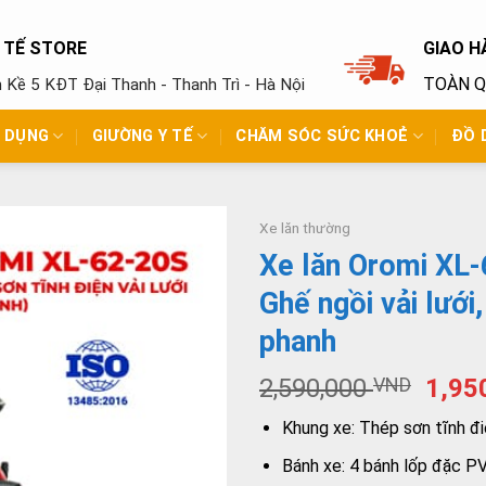
Y TẾ STORE
GIAO H
TOÀN 
ền Kề 5 KĐT Đại Thanh - Thanh Trì - Hà Nội
N DỤNG
GIƯỜNG Y TẾ
CHĂM SÓC SỨC KHOẺ
ĐỒ 
Xe lăn thường
Xe lăn Oromi XL
Ghế ngồi vải lưới,
phanh
2,590,000
VND
1,95
Khung xe: Thép sơn tĩnh đ
Bánh xe: 4 bánh lốp đặc P