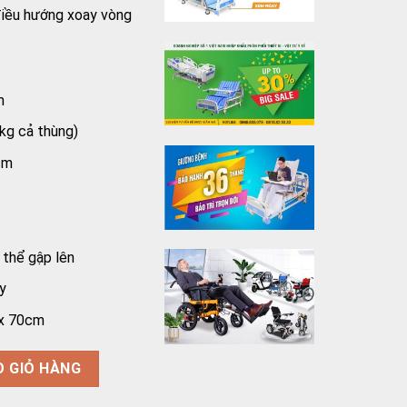
 điều hướng xoay vòng
m
kg cả thùng)
cm
 thể gập lên
y
 x 70cm
ngồi vải lưới, có tay phanh số lượng
O GIỎ HÀNG