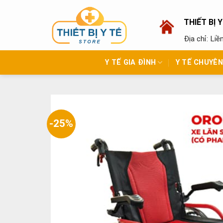
Skip
to
THIẾT BỊ 
content
Địa chỉ: Li
Y TẾ GIA ĐÌNH
Y TẾ CHUYÊ
-25%