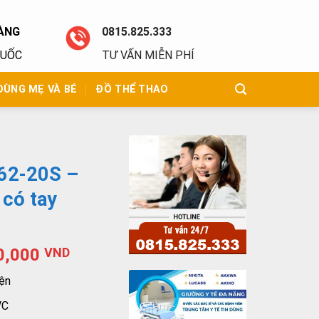
ÀNG
0815.825.333
QUỐC
TƯ VẤN MIỄN PHÍ
DÙNG MẸ VÀ BÉ
ĐỒ THỂ THAO
-62-20S –
 có tay
0,000
VND
iện
VC