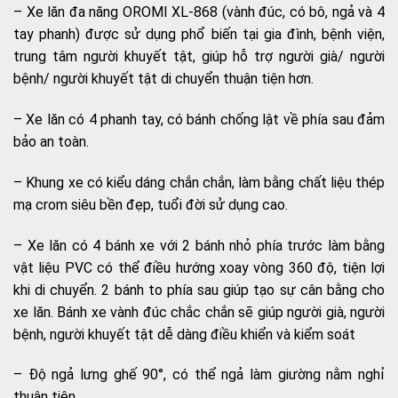
– Xe lăn đa năng OROMI XL-868 (vành đúc, có bô, ngả và 4
tay phanh) được sử dụng phổ biến tại gia đình, bệnh viện,
trung tâm người khuyết tật, giúp hỗ trợ người già/ người
bệnh/ người khuyết tật di chuyển thuận tiện hơn.
– Xe lăn có 4 phanh tay, có bánh chống lật về phía sau đảm
bảo an toàn.
– Khung xe có kiểu dáng chắn chắn, làm bằng chất liệu thép
mạ crom siêu bền đẹp, tuổi đời sử dụng cao.
– Xe lăn có 4 bánh xe với 2 bánh nhỏ phía trước làm bằng
vật liệu PVC có thể điều hướng xoay vòng 360 độ, tiện lợi
khi di chuyển. 2 bánh to phía sau giúp tạo sự cân bằng cho
xe lăn. Bánh xe vành đúc chắc chắn sẽ giúp người già, người
bệnh, người khuyết tật dễ dàng điều khiển và kiểm soát
– Độ ngả lưng ghế 90°, có thể ngả làm giường nằm nghỉ
thuận tiện.