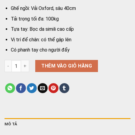
Ghế ngồi: Vải Oxford, sâu 40cm
Tải trọng tối đa: 100kg
Tựa tay: Bọc da simili cao cấp
Vị trí để chân: có thể gập lên
Có phanh tay cho người đẩy
Xe lăn du lịch Oromi XL-84S số lượng
THÊM VÀO GIỎ HÀNG
MÔ TẢ