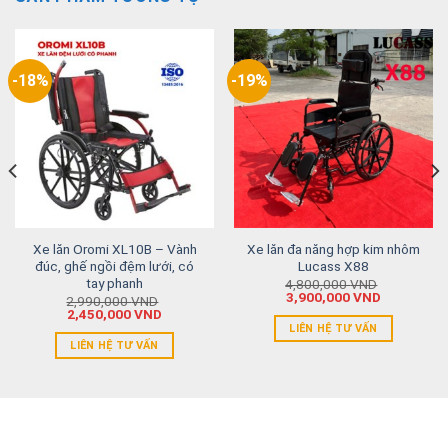
-18%
-19%
Xe lăn Oromi XL10B – Vành
Xe lăn đa năng hợp kim nhôm
đúc, ghế ngồi đệm lưới, có
Lucass X88
tay phanh
4,800,000
VND
3,900,000
VND
2,990,000
VND
2,450,000
VND
LIÊN HỆ TƯ VẤN
LIÊN HỆ TƯ VẤN