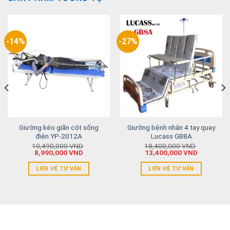
-14%
-27%
Giường kéo giãn cột sống
Giường bệnh nhân 4 tay quay
điện YP-2012A
Lucass GB8A
10,490,000
VND
18,400,000
VND
8,990,000
VND
13,400,000
VND
LIÊN HỆ TƯ VẤN
LIÊN HỆ TƯ VẤN