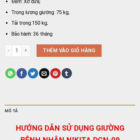
Đệm: Xơ dừa;
Trọng lượng giường: 75 kg;
Tải trọng:150 kg;
Bảo hành: 36 tháng
Giường bệnh nhân tách xe lăn NIKITA DCN09 số lượng
THÊM VÀO GIỎ HÀNG
MÔ TẢ
HƯỚNG DẪN SỬ DỤNG GIƯỜNG
BỆNH NHÂN NIKITA DCN-09