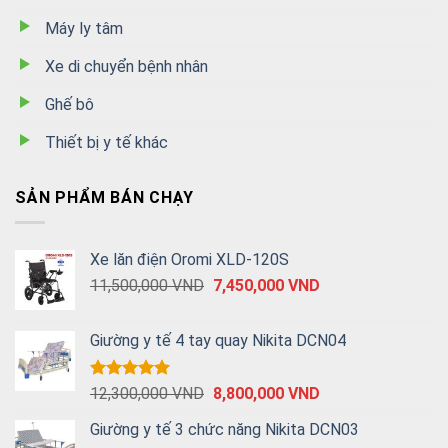
Máy ly tâm
Xe di chuyển bệnh nhân
Ghế bô
Thiết bị y tế khác
SẢN PHẨM BÁN CHẠY
Xe lăn điện Oromi XLD-120S
11,500,000
VND
7,450,000
VND
Giường y tế 4 tay quay Nikita DCN04
Được xếp
12,300,000
VND
8,800,000
VND
hạng
5.00
5 sao
Giường y tế 3 chức năng Nikita DCN03