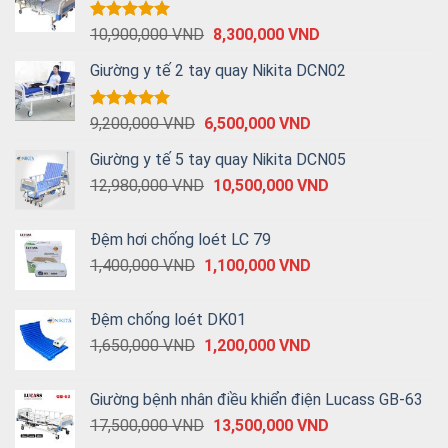
Được xếp
10,900,000
VND
8,300,000
VND
hạng
5.00
5 sao
Giường y tế 2 tay quay Nikita DCN02
Được xếp
9,200,000
VND
6,500,000
VND
hạng
5.00
5 sao
Giường y tế 5 tay quay Nikita DCN05
12,980,000
VND
10,500,000
VND
Đệm hơi chống loét LC 79
1,400,000
VND
1,100,000
VND
Đệm chống loét DK01
1,650,000
VND
1,200,000
VND
Giường bệnh nhân điều khiển điện Lucass GB-63
17,500,000
VND
13,500,000
VND