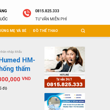
ÀNG
0815.825.333
QUỐC
TƯ VẤN MIỄN PHÍ
DÙNG MẸ VÀ BÉ
ĐỒ THỂ THAO
nhân nhập khẩu
n Humed HM-
hống thấm
800,000
VND
5 độ