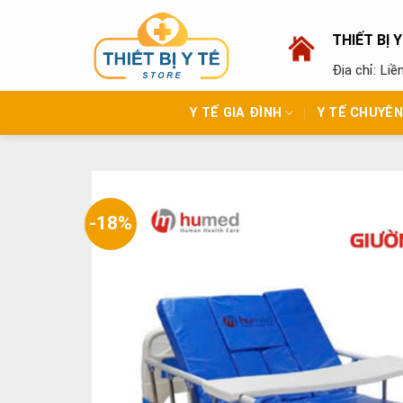
Skip
to
THIẾT BỊ 
content
Địa chỉ: Li
Y TẾ GIA ĐÌNH
Y TẾ CHUYÊ
-18%