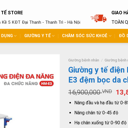
Y TẾ STORE
GIAO H
TOÀN 
ền Kề 5 KĐT Đại Thanh - Thanh Trì - Hà Nội
N DỤNG
GIƯỜNG Y TẾ
CHĂM SÓC SỨC KHOẺ
ĐỒ 
Giường bệnh nhân
/
Giường bệnh 
Giường y tế điệ
E3 đệm bọc da c
16,900,000
VND
13,
Nâng đầu và hạ đầu từ 0-8
Nâng chân từ 0-45 độ
Hạ chân xuống từ 0-90 độ