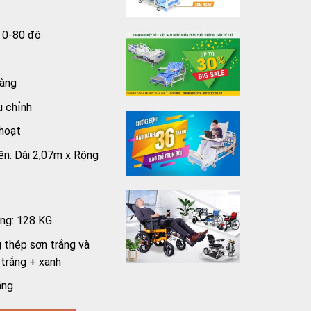
i 0-80 độ
dàng
u chỉnh
 hoạt
iện: Dài 2,07m x Rộng
ờng: 128 KG
 thép sơn trắng và
 trắng + xanh
áng