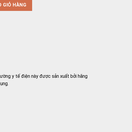
E3 đệm bọc da chống thấm số lượng
O GIỎ HÀNG
iường y tế điện này được sản xuất bởi hãng
dụng.