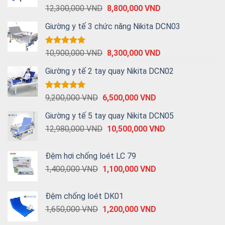
Được xếp
12,300,000
VND
8,800,000
VND
hạng
5.00
5 sao
Giường y tế 3 chức năng Nikita DCN03
Được xếp
10,900,000
VND
8,300,000
VND
hạng
5.00
5 sao
Giường y tế 2 tay quay Nikita DCN02
Được xếp
9,200,000
VND
6,500,000
VND
hạng
5.00
5 sao
Giường y tế 5 tay quay Nikita DCN05
12,980,000
VND
10,500,000
VND
Đệm hơi chống loét LC 79
1,400,000
VND
1,100,000
VND
Đệm chống loét DK01
1,650,000
VND
1,200,000
VND