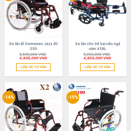
Xe lăn Bỉ Vermeiren Jazz đỏ
Xe lăn cho trẻ bại não ngả
S50
nằm X58L
5,500,000
VND
5,050,000
VND
4,800,000
VND
4,850,000
VND
LIÊN HỆ TƯ VẤN
LIÊN HỆ TƯ VẤN
-14%
-15%