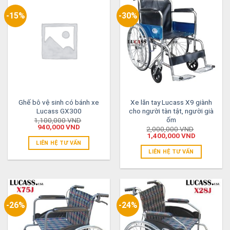
-15%
-30%
Ghế bô vệ sinh có bánh xe
Xe lăn tay Lucass X9 giành
Lucass GX300
cho người tàn tật, người già
ốm
1,100,000
VND
940,000
VND
2,000,000
VND
1,400,000
VND
LIÊN HỆ TƯ VẤN
LIÊN HỆ TƯ VẤN
-26%
-24%