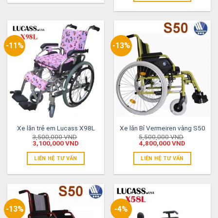
-11%
-13%
Xe lăn trẻ em Lucass X98L
Xe lăn Bỉ Vermeiren vàng S50
3,500,000
VND
5,500,000
VND
3,100,000
VND
4,800,000
VND
LIÊN HỆ TƯ VẤN
LIÊN HỆ TƯ VẤN
-13%
-4%